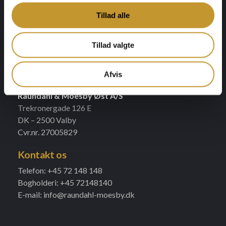
Kontorer
Tillad alle
Raundahl & Moesby A/S
Tillad valgte
Klamsagervej 15
DK – 8230 Åbyhøj
Cvr.nr. 32297374
Afvis
Raundahl & Moesby Øst A/S
Trekronergade 126 E
DK – 2500 Valby
Cvr.nr. 27005829
Kontakt os
Telefon: +45 72 148 148
Bogholderi: +45 72148140
E-mail: info@raundahl-moesby.dk