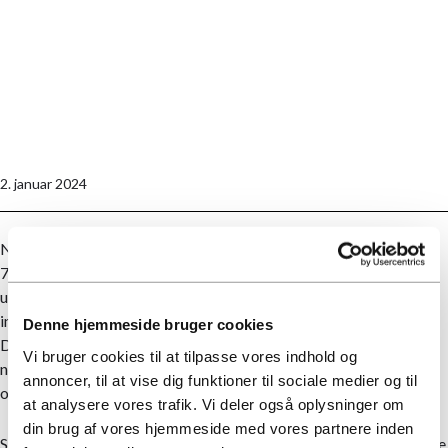
2. januar 2024
Når man skal opføre byggeri inden for EU taksonomiens artikel
7.1 for nybyggeri, er det ikke blot byggeriet, men også den
udførende totalentreprenør, som skal leve op til specifikke krav
inden for ESG.
Denne hjemmeside bruger cookies
Det forgangne år blev bl.a. brugt på at sikre at vi har alle de
Vi bruger cookies til at tilpasse vores indhold og
nødvendige processer på plads og forankret dem i
annoncer, til at vise dig funktioner til sociale medier og til
organisationen.
at analysere vores trafik. Vi deler også oplysninger om
din brug af vores hjemmeside med vores partnere inden
Samtidig har vores Teknik– og Design-afdeling gennemtrawlet de