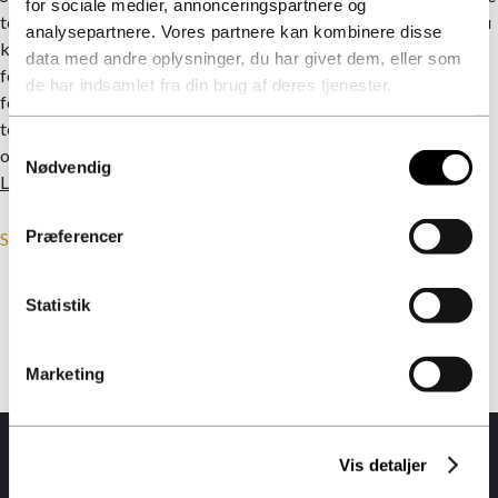
for sociale medier, annonceringspartnere og
tekniske krav som byggerierne skal leve op til, og vi har derfor nu
analysepartnere. Vores partnere kan kombinere disse
kunnet indgå de første aftaler om byggeri efter EU taksonomien
data med andre oplysninger, du har givet dem, eller som
for nybyggeri. På vores
hjemmeside
kan du følge med i vores
de har indsamlet fra din brug af deres tjenester.
forskellige klima indsatser. Du kan også læse mere om
totalentreprenør Raundahl og Moesby´s bidrag til den grønne
Samtykkevalg
omstilling og ambitioner omkring EU Taksonomien artikel 7,1 -
Nødvendig
Læs her
Præferencer
Se flere nyheder
Statistik
Marketing
Vis detaljer