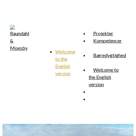
Skip
to
main
content
Projekter
Kompetencer
Welcome
Bæredygtighed
to the
Menu
search
English
Welcome to
version
the English
version
search
Menu