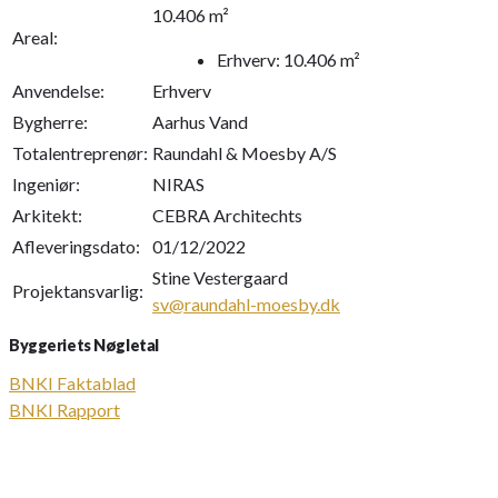
10.406 m²
Areal:
Erhverv: 10.406 m²
Anvendelse:
Erhverv
Bygherre:
Aarhus Vand
Totalentreprenør:
Raundahl & Moesby A/S
Ingeniør:
NIRAS
Arkitekt:
CEBRA Architechts
Afleveringsdato:
01/12/2022
Stine Vestergaard
Projektansvarlig:
sv@raundahl-moesby.dk
Byggeriets Nøgletal
BNKI Faktablad
BNKI Rapport