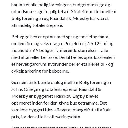
har løftet alle boligforeningens budgetmæssige og
udbudsmæssige forpligtelser. Aftaleforholdet mellem
boligforeningen og Raundahl & Moesby har været
almindelig totalentreprise.
Bebyggelsen er opført med springende etageantal
mellem fire og seks etager. Projekt er på 6.125 m² og
indeholder 69 boliger i varierende størrelser – alle
med altan eller terrasse. Dertil fælles opholdsarealer i
et hævet gårdrum, hvorunder der er etableret bil- og
cykelparkering for beboerne.
Gennem en løbende dialog mellem Boligforeningen
Århus Omegn og totalentreprenør Raundahl &
Moesby er byggeriet i Risskov Engby blevet
optimeret inden for den givne budgetramme. Det
samlede byggeri blev afleveret mangelfrit, til aftalt
pris, før den aftalte afleveringsdato.
”Jeg var inden opstarten betænkelig ved den delegerede