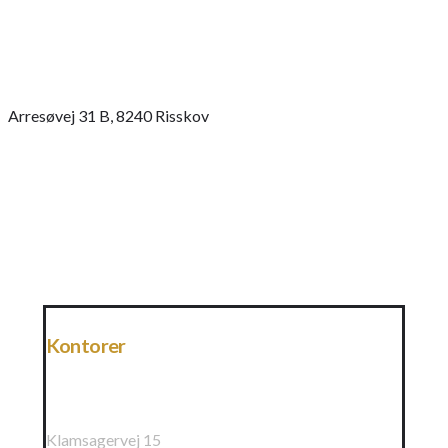
Arresøvej 31 B, 8240 Risskov
Kontorer
Raundahl & Moesby A/S
Klamsagervej 15