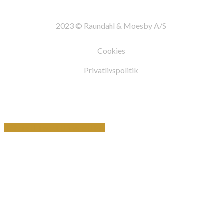
2023 © Raundahl & Moesby A/S
Cookies
Privatlivspolitik
Share
Tweet
Share
Pin