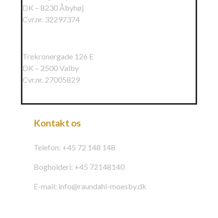
DK – 8230 Åbyhøj
Cvr.nr. 32297374
Raundahl & Moesby Øst A/S
Trekronergade 126 E
DK – 2500 Valby
Cvr.nr. 27005829
Kontakt os
Telefon: +45 72 148 148
Bogholderi: +45 72148140
E-mail: info@raundahl-moesby.dk