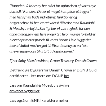
”Raundahl & Moesby har stået for opførelsen af vores nye
domicil i Randers. Det er et meget kompliceret byggeri
med hensyn til både indretning, funktioner og
brugerbehov.
Vi har været yderst tilfredse med Raundahl
& Moesbys arbejde.
Særligt har vi været glade for den
åbne dialog gennem hele projektet, hvor mange forhold er
blevet optimeret præcis til vores behov.
Hele byggeriet
blev afsluttet med en god idriftsættelse og en perfekt
afleveringsproces til aftalt tid og økonomi.”
Ejner Søby,
Vice
President
, Group
Treasury
,
Danish Crown
Det færdige byggeri for Danish Crown er DGNB Guld
certificeret - læs mere om DGNB
her
Læs om Raundahl & Moesby´s øvrige
erhvervsbyggerier
Læs også om BNKI karaktererne
her