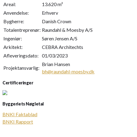
Areal:
13.620 m²
Anvendelse:
Erhverv
Bygherre:
Danish Crown
Totalentreprenør:
Raundahl & Moesby A/S
Ingeniør:
Søren Jensen A/S
Arkitekt:
CEBRA Architechts
Afleveringsdato:
01/03/2023
Brian Hansen
Projektansvarlig:
bh@raundahl-moesby.dk
Certificeringer
Byggeriets Nøgletal
BNKI Faktablad
BNKI Rapport