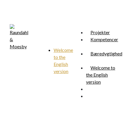
Skip
to
main
content
Projekter
Kompetencer
Welcome
Bæredygtighed
to the
Menu
search
English
Welcome to
version
the English
version
search
Menu