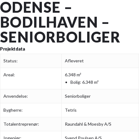
ODENSE –
BODILHAVEN –
SENIORBOLIGER
Projektdata
Status:
Afleveret
Areal:
6.348 m²
Bolig: 6.348 m²
Anvendelse:
Seniorboliger
Bygherre:
Tetris
Totalentreprenør:
Raundahl & Moesby A/S
Ingeniør:
Svend Poulsen A/S