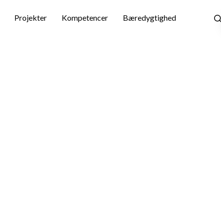
Skip
to
Projekter
Kompetencer
Bæredygtighed
main
content