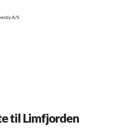
oesby A/S
te til Limfjorden