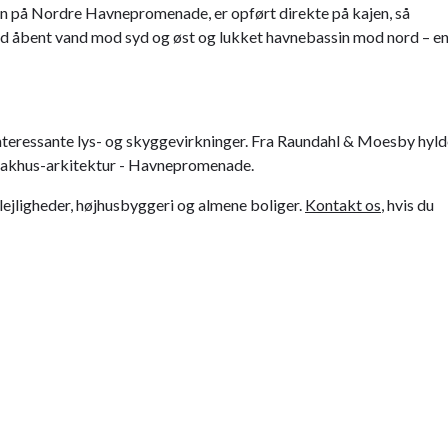
en på Nordre Havnepromenade, er opført direkte på kajen, så
r med åbent vand mod syd og øst og lukket havnebassin mod nord – e
interessante lys- og skyggevirkninger. Fra Raundahl & Moesby hyld
/pakhus-arkitektur - Havnepromenade.
ejligheder, højhusbyggeri og almene boliger.
Kontakt os
, hvis du