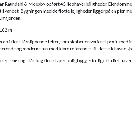
 har Raundahl & Moesby opført 45 liebhaverlejligheder. Ejendomm
d til vandet. Bygningen med de flotte lejligheder ligger på en pie
imfjorden.
 182 m².
op i flere tårnlignende felter, som skaber en varieret profil med 
onerende og moderne hus med klare referencer til klassisk havne-
prenør og står bag flere typer boligbyggerier lige fra liebhaverl