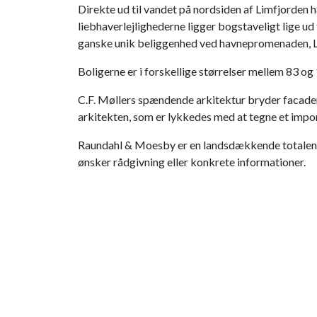
Direkte ud til vandet på nordsiden af Limfjorden
liebhaverlejlighederne ligger bogstaveligt lige u
ganske unik beliggenhed ved havnepromenaden, L
Boligerne er i forskellige størrelser mellem 83 og
C.F. Møllers spændende arkitektur bryder facaden 
arkitekten, som er lykkedes med at tegne et imp
Raundahl & Moesby er en landsdækkende totalentre
ønsker rådgivning eller konkrete informationer.