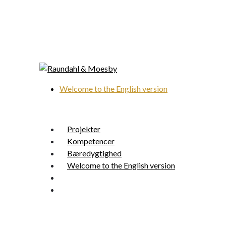
Skip
to
main
content
Welcome to the English version
search
Menu
Projekter
Kompetencer
Bæredygtighed
Welcome to the English version
search
Menu