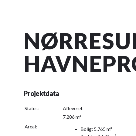
NØRRESU
HAVNEPR
Projektdata
Status:
Afleveret
7.286 m²
Areal:
Bolig: 5.765 m²