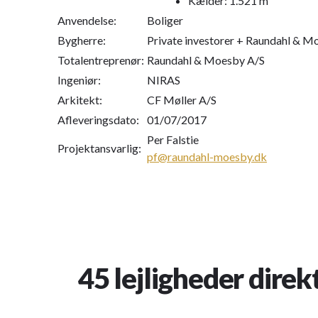
Kælder: 1.521 m²
Anvendelse:
Boliger
Bygherre:
Private investorer + Raundahl & M
Totalentreprenør:
Raundahl & Moesby A/S
Ingeniør:
NIRAS
Arkitekt:
CF Møller A/S
Afleveringsdato:
01/07/2017
Per Falstie
Projektansvarlig:
pf@raundahl-moesby.dk
45 lejligheder direk