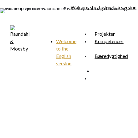
Skip
Welcome to the English version
to
main
content
Projekter
Welcome
Kompetencer
to the
Menu
search
English
Bæredygtighed
version
search
Menu