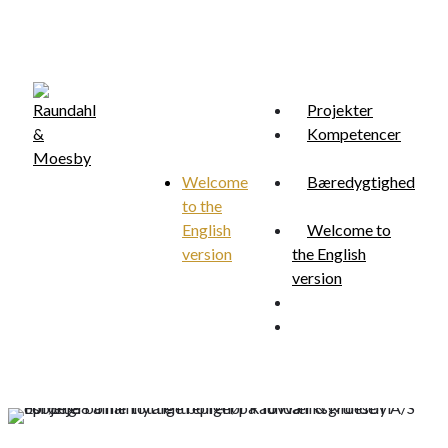
Skip
to
main
content
Projekter
Kompetencer
Welcome
Bæredygtighed
to the
Menu
search
English
Welcome to
version
the English
version
search
Menu