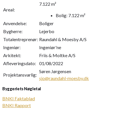
7.122 m²
Areal:
Bolig: 7.122 m²
Anvendelse:
Boliger
Bygherre:
Lejerbo
Totalentreprenør:
Raundahl & Moesby A/S
Ingeniør:
Ingeniør'ne
Arkitekt:
Friis & Moltke A/S
Afleveringsdato:
01/08/2022
Søren Jørgensen
Projektansvarlig:
sjo@raundahl-moesby.dk
Byggeriets Nøgletal
BNKI Faktablad
BNKI Rapport