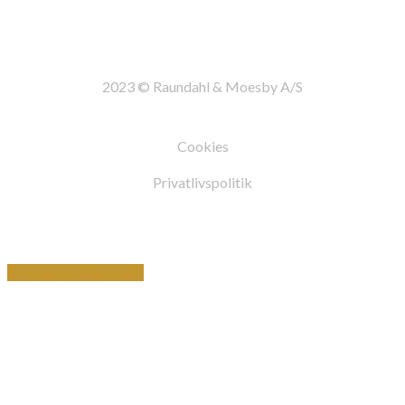
2023 © Raundahl & Moesby A/S
Cookies
Privatlivspolitik
Share
Tweet
Share
Pin