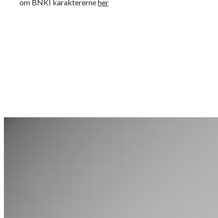
om BNKI karaktererne
her