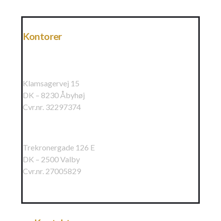
Kontorer
Raundahl & Moesby A/S
Klamsagervej 15
DK – 8230 Åbyhøj
Cvr.nr. 32297374
Raundahl & Moesby Øst A/S
Trekronergade 126 E
DK – 2500 Valby
Cvr.nr. 27005829