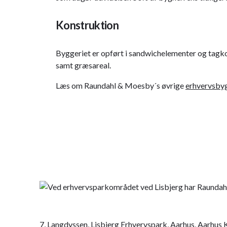
Konstruktion
Byggeriet er opført i sandwichelementer og tagkon
samt græsareal.
Læs om Raundahl & Moesby´s øvrige
erhvervsby
7, Langdyssen, Lisbjerg Erhvervspark, Aarhus, Aarhu