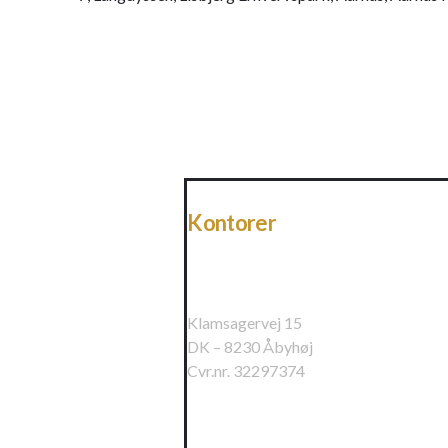
Kontorer
Raundahl & Moesby A/S
Klamsagervej 15
DK – 8230 Åbyhøj
Cvr.nr. 32297374
Raundahl & Moesby Øst A/S