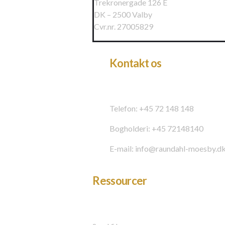
Trekronergade 126 E
DK – 2500 Valby
Cvr.nr. 27005829
Kontakt os
Telefon: +45 72 148 148
Bogholderi: +45 72148140
E-mail: info@raundahl-moesby.d
Ressourcer