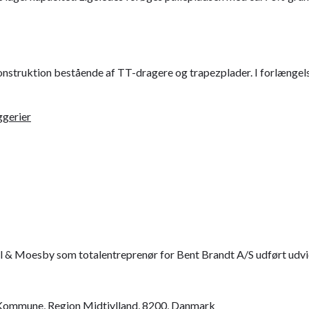
struktion bestående af TT-dragere og trapezplader. I forlængelse a
ggerier
s Kommune, Region Midtjylland, 8200, Danmark