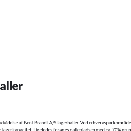
aller
videlse af Bent Brandt A/S lagerhaller. Ved erhvervsparkområdet v
 lagerkapacitet. Ligeledes forøges pallepladsen med ca. 70% grun