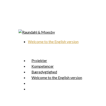
Skip
to
main
content
Welcome to the English version
search
Menu
Projekter
Kompetencer
Bæredygtighed
Welcome to the English version
search
Menu