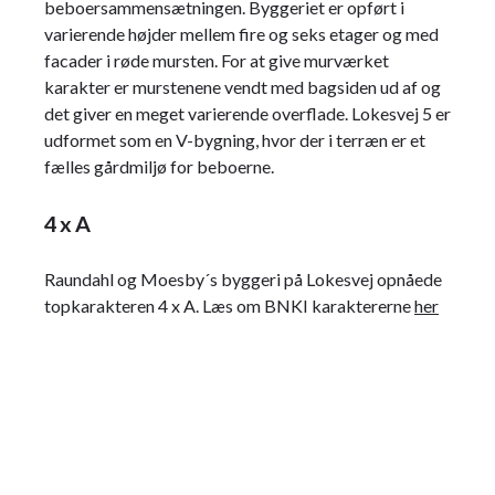
beboersammensætningen. Byggeriet er opført i
varierende højder mellem fire og seks etager og med
facader i røde mursten. For at give murværket
karakter er murstenene vendt med bagsiden ud af og
det giver en meget varierende overflade. Lokesvej 5 er
udformet som en V-bygning, hvor der i terræn er et
fælles gårdmiljø for beboerne.
4 x A
Raundahl og Moesby´s byggeri på Lokesvej opnåede
topkarakteren 4 x A. Læs om BNKI karaktererne
her