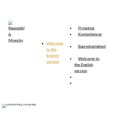
Skip
to
main
content
Projekter
Kompetencer
Welcome
Bæredygtighed
to the
Menu
search
English
Welcome to
version
the English
version
search
Menu