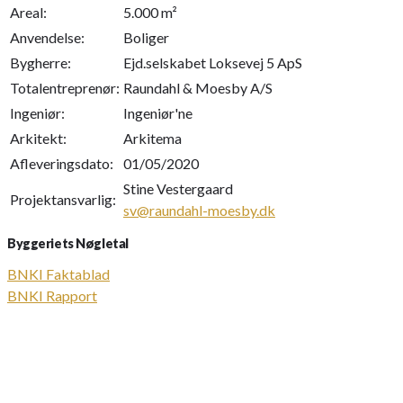
Areal:
5.000 m²
Anvendelse:
Boliger
Bygherre:
Ejd.selskabet Loksevej 5 ApS
Totalentreprenør:
Raundahl & Moesby A/S
Ingeniør:
Ingeniør'ne
Arkitekt:
Arkitema
Afleveringsdato:
01/05/2020
Stine Vestergaard
Projektansvarlig:
sv@raundahl-moesby.dk
Byggeriets Nøgletal
BNKI Faktablad
BNKI Rapport