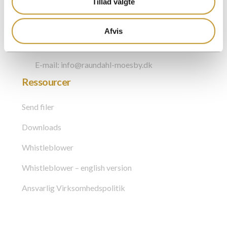
Tillad valgte
Telefon: +45 72 148 148
Afvis
Bogholderi: +45 72148140
E-mail: info@raundahl-moesby.dk
Ressourcer
Send filer
Downloads
Whistleblower
Whistleblower – english version
Ansvarlig Virksomhedspolitik