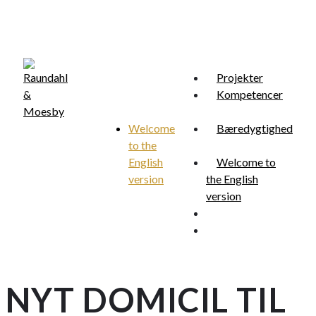
Skip
to
main
content
Projekter
Kompetencer
Welcome
Bæredygtighed
to the
Menu
search
English
Welcome to
version
the English
version
search
Menu
NYT DOMICIL TIL