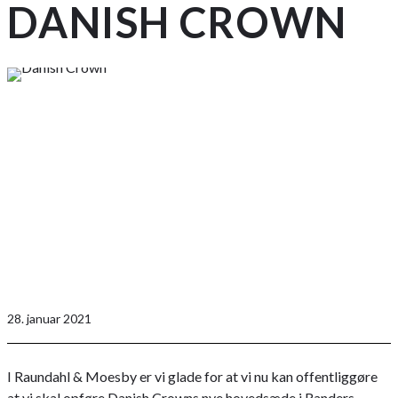
DANISH CROWN
28. januar 2021
I Raundahl & Moesby er vi glade for at vi nu kan offentliggøre
at vi skal opføre Danish Crowns nye hovedsæde i Randers.