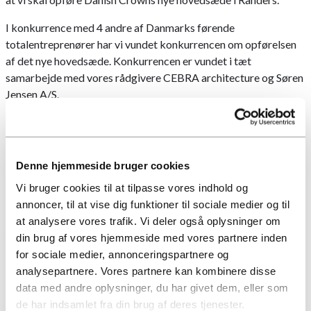
I konkurrence med 4 andre af Danmarks førende
totalentreprenører har vi vundet konkurrencen om opførelsen
af det nye hovedsæde. Konkurrencen er vundet i tæt
samarbejde med vores rådgivere CEBRA architecture og Søren
Jensen A/S.
Et af Raundahl & Moesbys absolut stærkeste pejlemærker er
altid at aflevere byggerier, hvor alle fejl og mangler er udbedret
inden bygherren overtager nøglerne.
Denne hjemmeside bruger cookies
Læs mere
her
Vi bruger cookies til at tilpasse vores indhold og
annoncer, til at vise dig funktioner til sociale medier og til
at analysere vores trafik. Vi deler også oplysninger om
Se flere nyheder
din brug af vores hjemmeside med vores partnere inden
for sociale medier, annonceringspartnere og
analysepartnere. Vores partnere kan kombinere disse
data med andre oplysninger, du har givet dem, eller som
de har indsamlet fra din brug af deres tjenester.