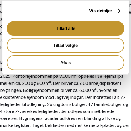
fremtiden, både hvad angår bæredygtighed og funktionalitet. Når
Vis detaljer
vi bygger, er det med henblik på at beholde ejendommene i mange
år, og det afspejles også i den måde, vi fra starten indtænker drift
og vedligehold. Det er jeg glad for, at vi er nået i mål med på 21Ø,
Tillad alle
og jeg ser frem til at byggeriet for alvor kan gå i gang,” afslutter
Jan Johansen, ATP Ejendomme
Tillad valgte
Fakta om 21Ø
Byggeriet går i gang i foråret 2023, boliger forventes klar til
Afvis
indflytning primo 2025 og kontorlejemålene i efteråret
2025. Kontorejendommen på 9.000 m², opdeles i 18 lejemål på
mellem ca. 200 og 800 m². Der bliver ca. 600 arbejdspladser i
bygningen. Boligejendommen bliver ca. 6.000 m², hvoraf en
eksisterende ejendom mod Jagtvej indgår. Der indrettes i alt 77
lejligheder til udlejning: 26 ungdomsboliger, 47 familieboliger og
4 store 7-værelses lejligheder, der udlejes som møblerede
værelser. Bygningens facader udføres i en blanding af lyse og
mørke teglsten. Taget beklædes med mørke metal-plader, og der