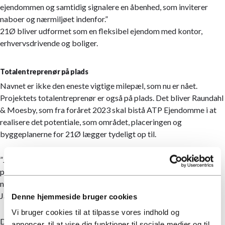
ejendommen og samtidig signalere en åbenhed, som inviterer
naboer og nærmiljøet indenfor.”
21Ø bliver udformet som en fleksibel ejendom med kontor,
erhvervsdrivende og boliger.
Totalentreprenør på plads
Navnet er ikke den eneste vigtige milepæl, som nu er nået.
Projektets totalentreprenør er også på plads. Det bliver Raundahl
& Moesby, som fra foråret 2023 skal bistå ATP Ejendomme i at
realisere det potentiale, som området, placeringen og
byggeplanerne for 21Ø lægger tydeligt op til.
”Jeg er glad for at byde Raundahl & Moesby indenfor på
projektet, og jeg ser frem til et godt samarbejde om at skabe
noget helt særligt på dette centrale hjørne af København,” siger
Jan Johansen fra ATP Ejendomme.
Denne hjemmeside bruger cookies
Vi bruger cookies til at tilpasse vores indhold og
Der er også tilfredshed hos den nye totalentreprenør, som ser
annoncer, til at vise dig funktioner til sociale medier og til