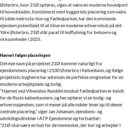
Østerbro, hvor 21Ø opføres, siges at være en moderne hovedport
til hovedstaden. Kombineret med byggeriets placering som nabo
til både metrosta-tion og Fælledparken, har den kommende
ejendom potentialet til at blive en moderne erhvervshub på det
Ydre Østerbro. 21Ø står parat til indflytning for beboere og
virksomheder i 2025.
Navnet følger placeringen
Det nye navn på projektet 21Ø kommer naturligt fra
ejendommens placering i 2100 Østerbro i København, og ifølge
projektets bygherre har adressen de perfekte omgivelser for en
moderne arbejdsplads og bolig.
”Hjørnet ved Vibenshus Runddel modsat Fælledparken er kendt
for de fleste københavnere, og her opfører vi en bolig- og
erhvervsejendom, som vi mener på alle måder lever op til denne
centrale placering,” siger Jan Johansen, ejendoms- og
udviklingsdirektør i ATP Ejendomme og fortsætter:
”21Ø skal være en hub for de mennesker, der bor og arbejder i