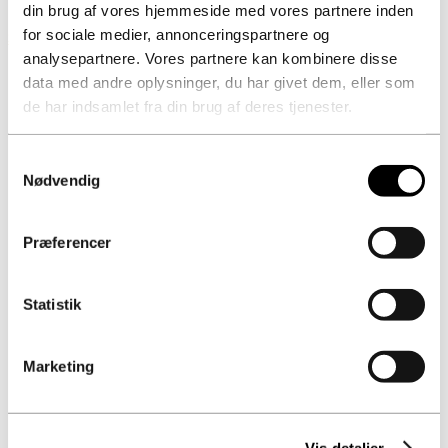
din brug af vores hjemmeside med vores partnere inden
for sociale medier, annonceringspartnere og
Se flere nyheder
analysepartnere. Vores partnere kan kombinere disse
data med andre oplysninger, du har givet dem, eller som
de har indsamlet fra din brug af deres tjenester.
Samtykkevalg
Nødvendig
Kontorer
Præferencer
Raundahl & Moesby A/S
Statistik
Klamsagervej 15
DK – 8230 Åbyhøj
Cvr.nr. 32297374
Marketing
Raundahl & Moesby Øst A/S
Trekronergade 126 E
Vis detaljer