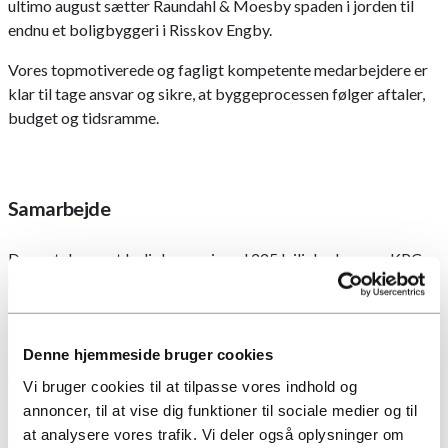
ultimo august sætter Raundahl & Moesby spaden i jorden til
endnu et boligbyggeri i Risskov Engby.
Vores topmotiverede og fagligt kompetente medarbejdere er
klar til tage ansvar og sikre, at byggeprocessen følger aftaler,
budget og tidsramme.
Samarbejde
Der er tale om et boligbyggeri med 225 lejligheder, som KPC
har udviklet i samarbejde med Raundahl & Moesby og senere
solgt til Heimstaden, der er investor på projektet.
Nyt boligbyggeri for Heimstaden i Risskov Engby. Læs mere
Denne hjemmeside bruger cookies
her
.
Vi bruger cookies til at tilpasse vores indhold og
Læs om vores boligbyggerier
annoncer, til at vise dig funktioner til sociale medier og til
her
at analysere vores trafik. Vi deler også oplysninger om