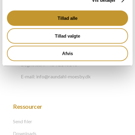
DK – 2500 Valby
Cvr.nr. 27005829
Tillad alle
Tillad valgte
Kontakt os
Telefon: +45 72 148 148
Afvis
Bogholderi: +45 72148140
E-mail: info@raundahl-moesby.dk
Ressourcer
Send filer
Downloads