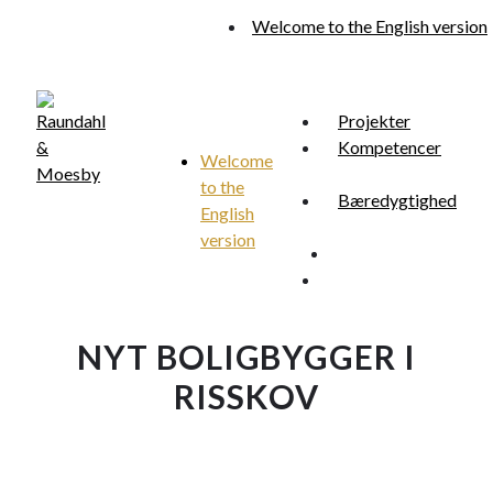
Skip
Welcome to the English version
to
main
content
Projekter
Kompetencer
Welcome
to the
Menu
Bæredygtighed
search
English
version
search
Menu
NYT BOLIGBYGGER I
RISSKOV