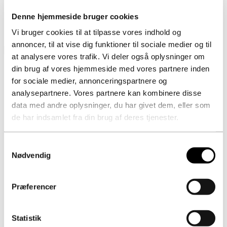
Denne hjemmeside bruger cookies
Har du spørgsmål til stillingen så kontakt:
Vi bruger cookies til at tilpasse vores indhold og
annoncer, til at vise dig funktioner til sociale medier og til
at analysere vores trafik. Vi deler også oplysninger om
din brug af vores hjemmeside med vores partnere inden
Kewin Wentzel Jensen
for sociale medier, annonceringspartnere og
analysepartnere. Vores partnere kan kombinere disse
kw@raundahl-moesby.dk
data med andre oplysninger, du har givet dem, eller som
+45 2628 5528
de har indsamlet fra din brug af deres tjenester.
Samtykkevalg
Nødvendig
Præferencer
Statistik