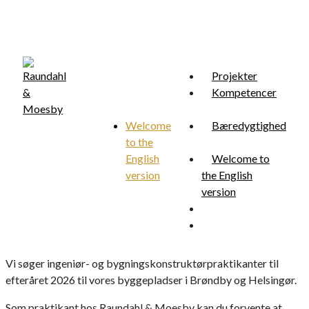
Skip
to
main
content
Projekter
Kompetencer
Welcome
Bæredygtighed
to the
Menu
search
English
Welcome to
version
the English
version
search
Menu
Vi søger ingeniør- og bygningskonstruktørpraktikanter til
efteråret 2026 til vores byggepladser i Brøndby og Helsingør.
Som praktikant hos Raundahl & Moesby kan du forvente at