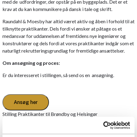
med de udfordringer, der opstår på en byggeplads. Det er et
krav at du kan kommunikere på dansk i tale og skrift.
Raundahl & Moesby har altid været aktiv og åben i forhold til at
tilknytte praktikanter. Dels fordi vi ønsker at påtage os et
medansvar for uddannelsen af fremtidens nye ingeniører og
konstruktører og dels fordi at vores praktikanter indgår som et
naturligt rekrutteringsgrundlag for fremtidige ansættelser.
Om
ansøgning
og
proces
:
Er du interesseret i stillingen, så send os en ansøgning.
Ansøg her
Stilling
Praktikanter til Brøndby og Helsingør
Lokation
Sjælland
Ansøgningsfrist
19/06/2026