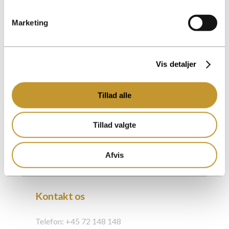
Kontorer
Marketing
Raundahl & Moesby A/S
Klamsagervej 15
DK – 8230 Åbyhøj
Vis detaljer
Cvr.nr. 32297374
Tillad alle
Raundahl & Moesby Øst A/S
Trekronergade 126 E
Tillad valgte
DK – 2500 Valby
Cvr.nr. 27005829
Afvis
Kontakt os
Telefon: +45 72 148 148