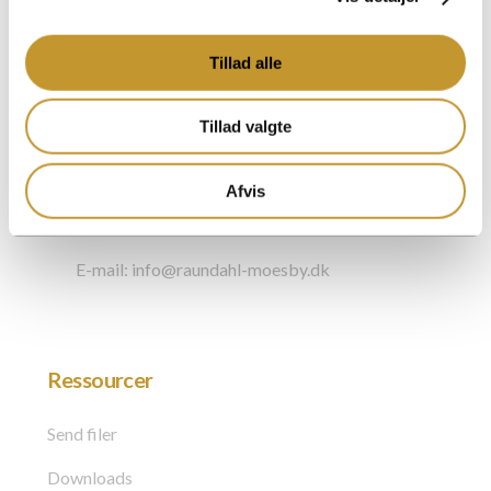
DK – 2500 Valby
Cvr.nr. 27005829
Tillad alle
Kontakt os
Tillad valgte
Telefon: +45 72 148 148
Afvis
Bogholderi: +45 72148140
E-mail: info@raundahl-moesby.dk
Ressourcer
Send filer
Downloads