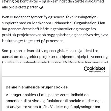
styring og kontrakter – og ikke mindst den tætte dialog med
alle projektets parter. 🤝
Ivan er uddannet tømrer 🪚 og senere Teknikumingeniør –
suppleret med en Merkonom-uddannelse i Organisation. Han
har gennem årene haft både ingeniørroller og mange års
praktisk projektansvar på byggepladser, og han trives der, hvor
beslutninger tages tæt på processen.
Som person er Ivan aktiv og energisk. Han er sjældent i ro,
uanset om det gælder projekter derhjemme, hjælp til venner og
familie eller oplevelser ude i verden. I fritiden kan han mødes på
badmintonbanen 🏸eller på cyklen. Mange andre sportsgrene
har også Ivans interesse – dog i tilskuerens rolle.
Vi er glade for at have Ivan ombord – og glæder os over et
Denne hjemmeside bruger cookies
Småkagen-projekthold med endnu flere krummer i.
Vi bruger cookies til at tilpasse vores indhold og
annoncer, til at vise dig funktioner til sociale medier og til
at analysere vores trafik. Vi deler også oplysninger om