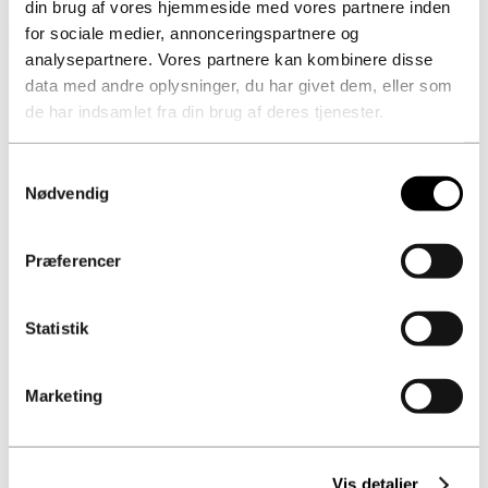
din brug af vores hjemmeside med vores partnere inden
Se flere nyheder
for sociale medier, annonceringspartnere og
analysepartnere. Vores partnere kan kombinere disse
data med andre oplysninger, du har givet dem, eller som
de har indsamlet fra din brug af deres tjenester.
Samtykkevalg
Nødvendig
Kontorer
Præferencer
Raundahl & Moesby A/S
Statistik
Klamsagervej 15
DK – 8230 Åbyhøj
Cvr.nr. 32297374
Marketing
Raundahl & Moesby Øst A/S
Trekronergade 126 E
Vis detaljer