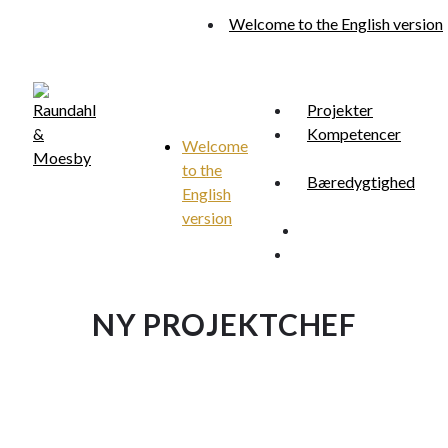
Skip
Welcome to the English version
to
main
content
Projekter
Kompetencer
Welcome
to the
Menu
Bæredygtighed
search
English
version
search
Menu
NY PROJEKTCHEF