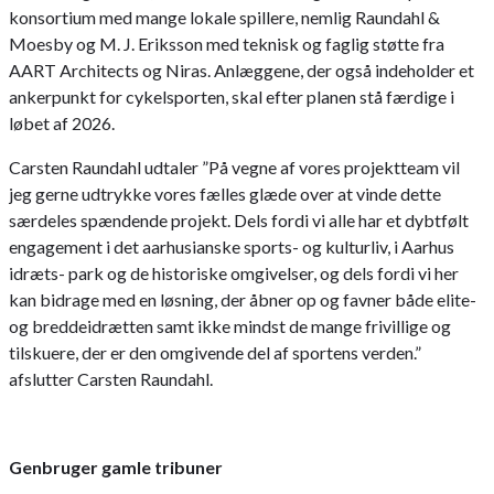
konsortium med mange lokale spillere, nemlig Raundahl &
Moesby og M. J. Eriksson med teknisk og faglig støtte fra
AART Architects og Niras. Anlæggene, der også indeholder et
ankerpunkt for cykelsporten, skal efter planen stå færdige i
løbet af 2026.
Carsten Raundahl udtaler ”På vegne af vores projektteam vil
jeg gerne udtrykke vores fælles glæde over at vinde dette
særdeles spændende projekt. Dels fordi vi alle har et dybtfølt
engagement i det aarhusianske sports- og kulturliv, i Aarhus
idræts- park og de historiske omgivelser, og dels fordi vi her
kan bidrage med en løsning, der åbner op og favner både elite-
og breddeidrætten samt ikke mindst de mange frivillige og
tilskuere, der er den omgivende del af sportens verden.”
afslutter Carsten Raundahl.
Genbruger gamle tribuner