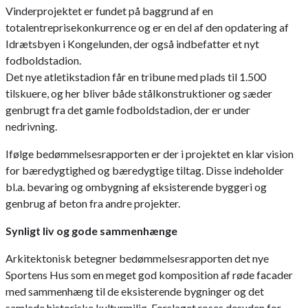
Vinderprojektet er fundet på baggrund af en
totalentreprisekonkurrence og er en del af den opdatering af
Idrætsbyen i Kongelunden, der også indbefatter et nyt
fodboldstadion.
Det nye atletikstadion får en tribune med plads til 1.500
tilskuere, og her bliver både stålkonstruktioner og sæder
genbrugt fra det gamle fodboldstadion, der er under
nedrivning.
Ifølge bedømmelsesrapporten er der i projektet en klar vision
for bæredygtighed og bæredygtige tiltag. Disse indeholder
bl.a. bevaring og ombygning af eksisterende byggeri og
genbrug af beton fra andre projekter.
Synligt liv og gode sammenhænge
Arkitektonisk betegner bedømmelsesrapporten det nye
Sportens Hus som en meget god komposition af røde facader
med sammenhæng til de eksisterende bygninger og det
samlede historiske kulturmiljø. Forslaget roses desuden for