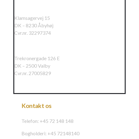
Raundahl & Moesby A/S
Klamsagervej 15
DK – 8230 Åbyhøj
Cvr.nr. 32297374
Raundahl & Moesby Øst A/S
Trekronergade 126 E
DK – 2500 Valby
Cvr.nr. 27005829
Kontakt os
Telefon: +45 72 148 148
Bogholderi: +45 72148140