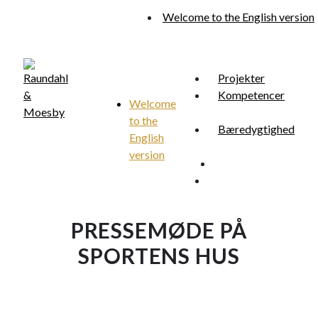
Skip
Welcome to the English version
to
main
content
Projekter
Kompetencer
Welcome
to the
Menu
Bæredygtighed
search
English
version
search
Menu
PRESSEMØDE PÅ
SPORTENS HUS