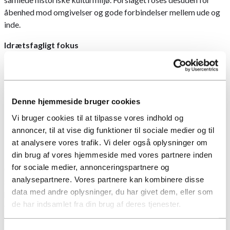
åbenhed mod omgivelser og gode forbindelser mellem ude og
inde.
Idrætsfagligt fokus
Lige nu træner atleter sig op til OL og PL i det nuværende
Sportens Hus. Netop for at sikre projektets idrætsfaglige
kvaliteter har de fire primære brugergrupper: Atletik, Sportens
Denne hjemmeside bruger cookies
Hus, Opvisningsidrætten og Cykelsport leveret idrætsfaglige
input til både konkurrenceprogram og bedømmelsesudvalg.
Vi bruger cookies til at tilpasse vores indhold og
annoncer, til at vise dig funktioner til sociale medier og til
Borgmester i Aarhus Jacob Bundsgaard:
at analysere vores trafik. Vi deler også oplysninger om
din brug af vores hjemmeside med vores partnere inden
”Med kåringen af vinderprojektet har Kongelunden taget endnu
for sociale medier, annonceringspartnere og
et vigtigt skridt fremad, og det er godt at konstatere. Samtidig
analysepartnere. Vores partnere kan kombinere disse
glæder jeg mig over, at vi blandt flere gode bud har kunnet
data med andre oplysninger, du har givet dem, eller som
pege på et vinderhold, der er ambitiøse på sportens og
de har indsamlet fra din brug af deres tjenester.
områdets vegne. Projektet har med al tydelighed læst stedet
godt, så vi kan se frem til et projekt, der vil føje sig smukt ind
blandt de øv- rige bygninger, samtidig med at brugernes behov