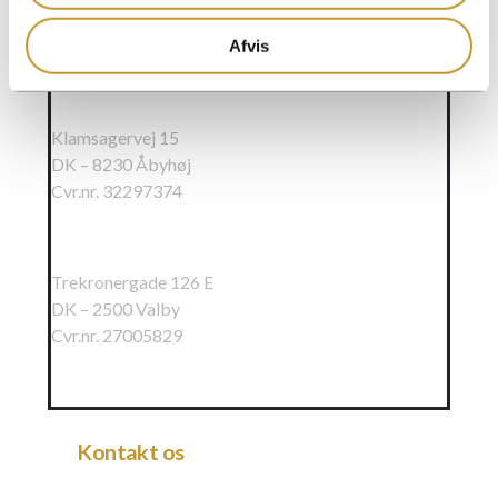
Kontorer
Afvis
Raundahl & Moesby A/S
Klamsagervej 15
DK – 8230 Åbyhøj
Cvr.nr. 32297374
Raundahl & Moesby Øst A/S
Trekronergade 126 E
DK – 2500 Valby
Cvr.nr. 27005829
Kontakt os