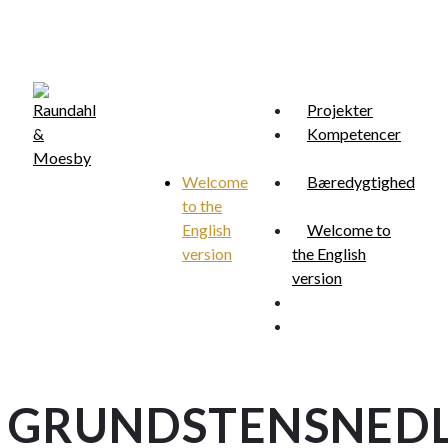
Skip
to
main
content
Projekter
Kompetencer
Welcome
Bæredygtighed
to the
Menu
search
English
Welcome to
version
the English
version
search
Menu
GRUNDSTENSNED