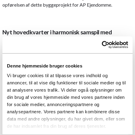
opførelsen af dette byggeprojekt for AP Ejendomme.
Nyt hovedkvarter i harmonisk samspil med
omgivelserne.
Projektet lægger stor vægt på at integrere bygningen i det
omkringliggende landskab. Udearealerne indrettes med omhu
Denne hjemmeside bruger cookies
for at skabe en glidende overgang til de tilstødende engarealer.
Vi bruger cookies til at tilpasse vores indhold og
Der planlægges en varieret beplantning med lokale arter for at
annoncer, til at vise dig funktioner til sociale medier og til
fremme biodiversiteten i området.
at analysere vores trafik. Vi deler også oplysninger om
din brug af vores hjemmeside med vores partnere inden
for sociale medier, annonceringspartnere og
analysepartnere. Vores partnere kan kombinere disse
EU taksonomi 7,1
data med andre oplysninger, du har givet dem, eller som
de har indsamlet fra din brug af deres tjenester.
Ved projektets afslutning forventes byggeriet at opnå DGNB