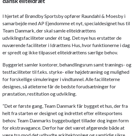
dansk eliteidræt
I hjertet af Brøndby Sportsby opfører Raundahl & Moesby i
samarbejde med AP Ejendomme et nyt, specialdesignet hus til
Team Danmark, der skal samle eliteidrættens
udviklingsfaciliteter under ét tag. Det nye hus erstatter de
nuværende faciliteter i Idrættens Hus, hvor funktionerne i dag
er spredt og ikke tilpasset eliteidrættens særlige behov.
Byggeriet samler kontorer, behandlingsrum samt trænings- og
testfaciliteter til f.eks. styrke- eller højdetræning og mulighed
for forskellige simuleringer i vindtunnel. Alle faciliteterne
designes, så atleterne får de bedste forudsætninger for
præstation, restitution og udvikling.
”Det er første gang, Team Danmark får bygget et hus, der fra
helt fra starten er designet og indrettet efter elitesportens
behov. Team Danmarks byggebudget tillader dog ingen form
for ekstravagance. Derfor har det været afgørende både at
være tro mod det udbudte arkitektoplæg og samtidig sikre