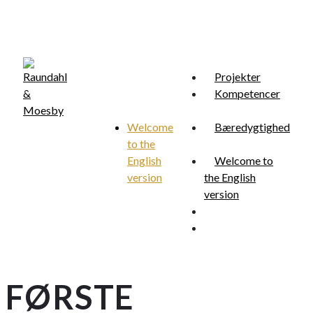
Skip
to
main
content
Projekter
Kompetencer
Welcome
Bæredygtighed
to the
Menu
search
English
Welcome to
version
the English
version
search
Menu
FØRSTE