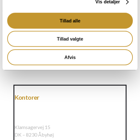
Vis detaljer
Tillad alle
Tillad valgte
Se flere nyheder
Afvis
Kontorer
Raundahl & Moesby A/S
Klamsagervej 15
DK – 8230 Åbyhøj