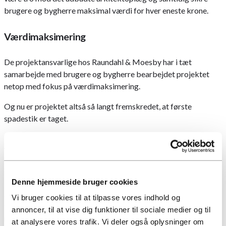
brugere og bygherre maksimal værdi for hver eneste krone.
Værdimaksimering
De projektansvarlige hos Raundahl & Moesby har i tæt
samarbejde med brugere og bygherre bearbejdet projektet
netop med fokus på værdimaksimering.
Og nu er projektet altså så langt fremskredet, at første
spadestik er taget.
Om byggeriet:
Team Danmark Huset bliver på 4.253 m² fordelt på fem etager,
inklusiv en kælder og får en markant visuel identitet med
Denne hjemmeside bruger cookies
anodiserede aluminiumsfacader, store glaspartier og en
Vi bruger cookies til at tilpasse vores indhold og
tagterrasse, der fungerer som en grøn oase for atleter og
annoncer, til at vise dig funktioner til sociale medier og til
medarbejdere.
at analysere vores trafik. Vi deler også oplysninger om