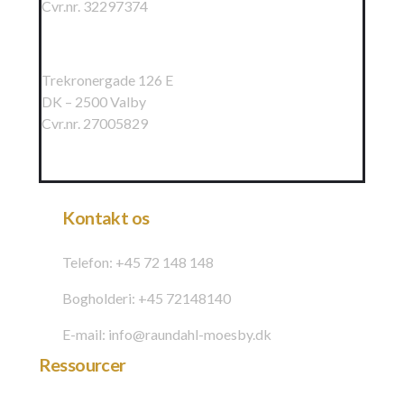
Cvr.nr. 32297374
Raundahl & Moesby Øst A/S
Trekronergade 126 E
DK – 2500 Valby
Cvr.nr. 27005829
Kontakt os
Telefon: +45 72 148 148
Bogholderi: +45 72148140
E-mail: info@raundahl-moesby.dk
Ressourcer