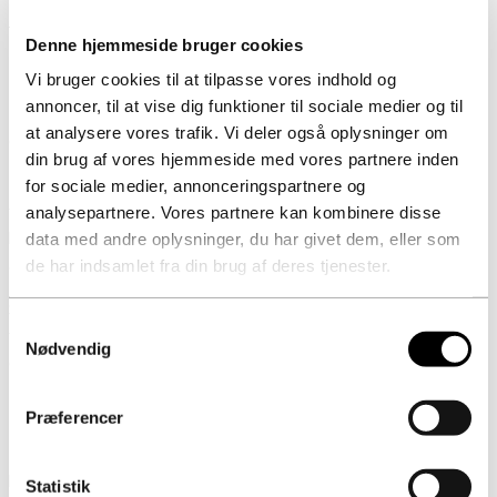
Denne hjemmeside bruger cookies
Danish Crown samler domicil under et tag
Vi bruger cookies til at tilpasse vores indhold og
annoncer, til at vise dig funktioner til sociale medier og til
To af de planlagte bygninger er allerede begyndt at tage form,
at analysere vores trafik. Vi deler også oplysninger om
og konturerne af en tredje kan skimtes.
din brug af vores hjemmeside med vores partnere inden
Fra Raundahl & Moesby´s byggeplads på Tulipvej 3 lyder det
for sociale medier, annonceringspartnere og
fra byggelederen, at det forventes, at Danish Crowns nye
analysepartnere. Vores partnere kan kombinere disse
hovedkontor på 13.000 kvadratmeter står færdigt i løbet af
data med andre oplysninger, du har givet dem, eller som
andet kvartal 2023.
de har indsamlet fra din brug af deres tjenester.
Sammen med de eksisterende bygninger på Tulipvej 1, som
Samtykkevalg
forbindes med de nye gennem et "drivhus", vil Danis Crown råde
Nødvendig
over et hovedkontor på i alt 23.000 kvadratmeter.
Præferencer
Raundahl & Moesby A/S er totalentreprenør på Danish Crown
projektet, der opføres i samarbejde med arkitektfirmaet
Statistik