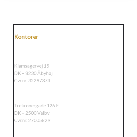
Kontorer
Raundahl & Moesby A/S
Klamsagervej 15
DK – 8230 Åbyhøj
Cvr.nr. 32297374
Raundahl & Moesby Øst A/S
Trekronergade 126 E
DK – 2500 Valby
Cvr.nr. 27005829