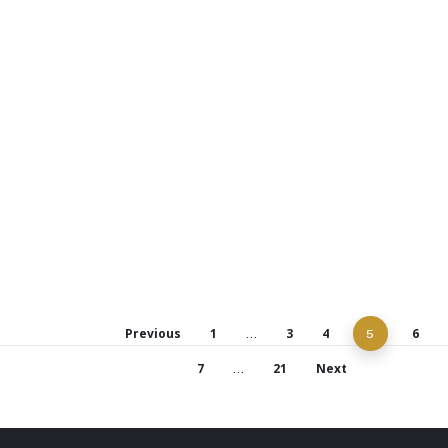
10. marts 2025
#FodboldtrøjeFredag
Nyheder
I den gode sags tjeneste I dag har medarbejderne
hos Raundahl & Moesby været med til at støtte op
om den landsdækkende støttekampagne,
#FodboldtrøjeFredag, hvilket vi har oplevet i både...
Read More
Previous
1
3
4
6
…
5
7
21
Next
…