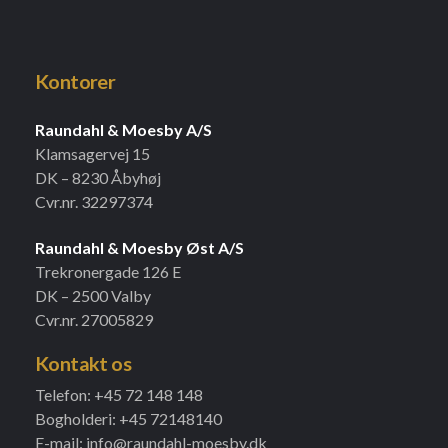
Kontorer
Raundahl & Moesby A/S
Klamsagervej 15
DK – 8230 Åbyhøj
Cvr.nr. 32297374
Raundahl & Moesby Øst A/S
Trekronergade 126 E
DK – 2500 Valby
Cvr.nr. 27005829
Kontakt os
Telefon: +45 72 148 148
Bogholderi: +45 72148140
E-mail: info@raundahl-moesby.dk