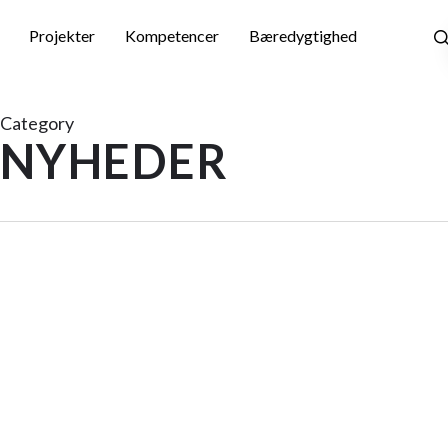
Skip
to
Projekter
Kompetencer
Bæredygtighed
main
content
Category
NYHEDER
25. maj 2025
VELKOMMEN TIL BRIAN
Nyheder