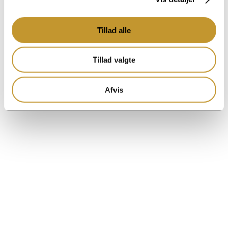
Bygningskonstruktør fra UCN Aalborg og en
tidligere kending...
Tillad alle
Read More
Tillad valgte
Afvis
13. marts 2025
VELKOMMEN TIL ADAM
Nyheder
Adam, vores nye entrepriseleder Vi er rigtig glade
for at kunne byde vores nye projektleder Adam El
Hussein velkommen til Raundahl & Moesby. Adam
kommer med masser af frisk erfaring...
Read More