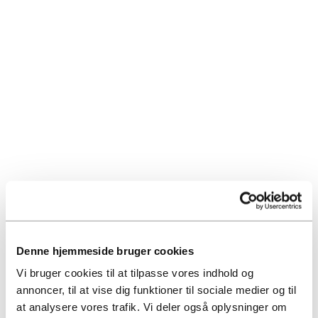
15. april 2025
PRESSEMEDDELELSE
Nyheder
Raundahl & Moesby med fordobling af resultatet
Raundahl & Moesby fordoblede i 2024 årets
resultat før skat til 59,2 mio. kr. mod 29,9 mio. kr. i
2023. ”I løbet af...
Read More
Denne hjemmeside bruger cookies
13. april 2025
Vi bruger cookies til at tilpasse vores indhold og
AFLEVERING I HERSTED INDUSTRIPARK
annoncer, til at vise dig funktioner til sociale medier og til
Nyheder
at analysere vores trafik. Vi deler også oplysninger om