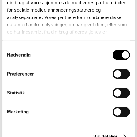
din brug af vores hjemmeside med vores partnere inden
Aflevering med nul mangler - nul udskudt arbejde
for sociale medier, annonceringspartnere og
På Smedeland 38 i Albertslund er nøglerne nu
analysepartnere. Vores partnere kan kombinere disse
overdraget til en glad og tilfreds bygherre,
data med andre oplysninger, du har givet dem, eller som
Koncenton. Raundahl & Moesby og ikke mindst...
de har indsamlet fra din brug af deres tjenester.
Read More
Samtykkevalg
Nødvendig
Præferencer
12. april 2025
Statistik
VELKOMMEN TILBAGE TIL CHRISTOPHER
Nyheder
Marketing
Vi har været så heldige at få Christopher Hansen
med som entrepriseleder på vores byggeprojekt på
Arresøvej i Risskov Christopher er uddannet
Vis detaljer