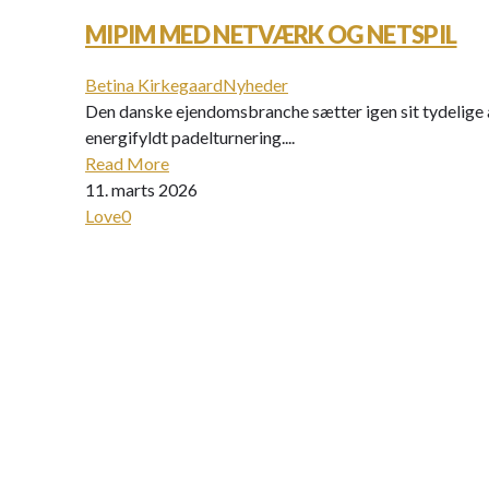
MIPIM MED NETVÆRK OG NETSPIL
Betina Kirkegaard
Nyheder
Den danske ejendomsbranche sætter igen sit tydelige 
energifyldt padelturnering....
Read More
11. marts 2026
Love
0