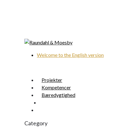
Skip
to
main
content
Welcome to the English version
search
Menu
Projekter
Kompetencer
Bæredygtighed
search
Menu
Category