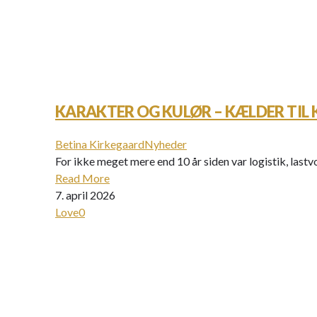
KARAKTER OG KULØR – KÆLDER TIL 
Betina Kirkegaard
Nyheder
For ikke meget mere end 10 år siden var logistik, last
Read More
7. april 2026
Love
0