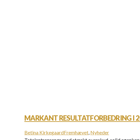
MARKANT RESULTATFORBEDRING I 2
Betina Kirkegaard
Fremhævet
,
Nyheder
Totalentreprenør med stærkt overskud, solid egenkapi