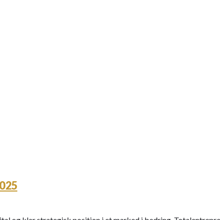
025
tal og klar strategisk position i et marked i bedring. Totalent