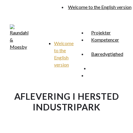
Skip
Welcome to the English version
to
main
content
Projekter
Kompetencer
Welcome
to the
Menu
Bæredygtighed
search
English
version
search
Menu
AFLEVERING I HERSTED
INDUSTRIPARK