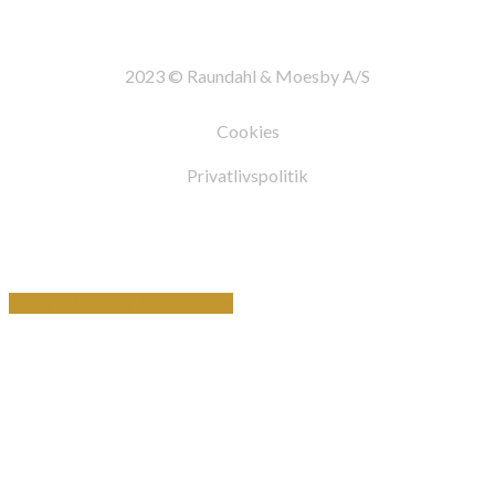
2023 © Raundahl & Moesby A/S
Cookies
Privatlivspolitik
Share
Tweet
Share
Pin