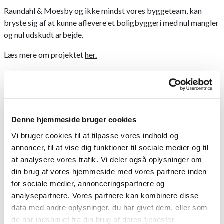
Raundahl & Moesby og ikke mindst vores byggeteam, kan
bryste sig af at kunne aflevere et boligbyggeri med nul mangler
og nul udskudt arbejde.
Læs mere om projektet
her.
Se flere nyheder
Denne hjemmeside bruger cookies
Vi bruger cookies til at tilpasse vores indhold og
annoncer, til at vise dig funktioner til sociale medier og til
at analysere vores trafik. Vi deler også oplysninger om
din brug af vores hjemmeside med vores partnere inden
Kontorer
for sociale medier, annonceringspartnere og
analysepartnere. Vores partnere kan kombinere disse
data med andre oplysninger, du har givet dem, eller som
Raundahl & Moesby A/S
de har indsamlet fra din brug af deres tjenester.