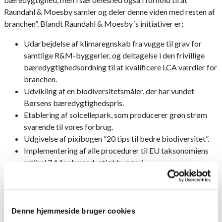
Raundahl & Moesby samler og deler denne viden med resten af
branchen”. Blandt Raundahl & Moesby´s initiativer er;
Udarbejdelse af klimaregnskab fra vugge til grav for
samtlige R&M-byggerier, og deltagelse i den frivillige
bæredygtighedsordning til at kvalificere LCA værdier for
branchen.
Udvikling af en biodiversitetsmåler, der har vundet
Børsens bæredygtighedspris.
Etablering af solcellepark, som producerer grøn strøm
svarende til vores forbrug.
Udgivelse af pixibogen ”20 tips til bedre biodiversitet”.
Implementering af alle procedurer til EU taksonomiens
artikel 7.1 for bæredygtigt byggeri.
Raundahl & Moesby glæder sig over Årets Bæredygtighedspris
og takker for den flotte opbakning.
Denne hjemmeside bruger cookies
Vi kan i øvrigt henvise til vores blog, hvor du bl.a. kan læse