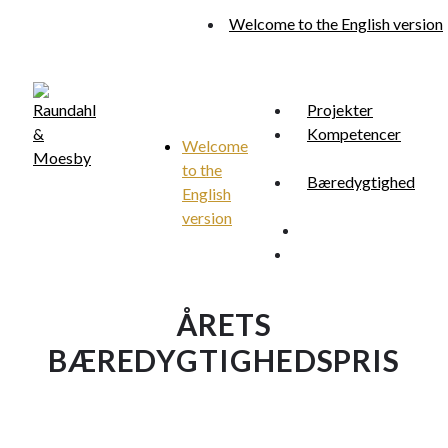
Skip
Welcome to the English version
to
main
content
Projekter
Kompetencer
Welcome
to the
Menu
Bæredygtighed
search
English
version
search
Menu
ÅRETS
BÆREDYGTIGHEDSPRIS