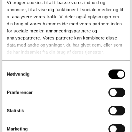
vores artikel. "Vi ønsker at sætte fart på den grønne omstilling"
Vi bruger cookies til at tilpasse vores indhold og
- Læs
her
annoncer, til at vise dig funktioner til sociale medier og til
at analysere vores trafik. Vi deler også oplysninger om
din brug af vores hjemmeside med vores partnere inden
for sociale medier, annonceringspartnere og
Se flere nyheder
analysepartnere. Vores partnere kan kombinere disse
data med andre oplysninger, du har givet dem, eller som
de har indsamlet fra din brug af deres tjenester.
Samtykkevalg
Nødvendig
Kontorer
Præferencer
Raundahl & Moesby A/S
Statistik
Klamsagervej 15
DK – 8230 Åbyhøj
Cvr.nr. 32297374
Marketing