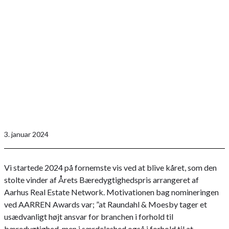
3. januar 2024
Vi startede 2024 på fornemste vis ved at blive kåret, som den
stolte vinder af Årets Bæredygtighedspris arrangeret af
Aarhus Real Estate Network. Motivationen bag nomineringen
ved AARREN Awards var; ”at Raundahl & Moesby tager et
usædvanligt højt ansvar for branchen i forhold til
bæredygtighed, men i særdeleshed også i forhold til at