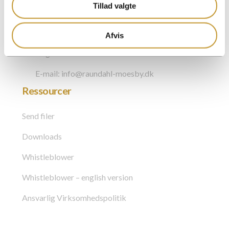
Kontakt os
Tillad valgte
Telefon: +45 72 148 148
Afvis
Bogholderi: +45 72148140
E-mail: info@raundahl-moesby.dk
Ressourcer
Send filer
Downloads
Whistleblower
Whistleblower – english version
Ansvarlig Virksomhedspolitik