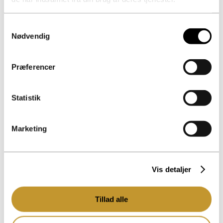
Samtykkevalg
Nødvendig
Kontorer
Præferencer
Raundahl & Moesby A/S
Klamsagervej 15
Statistik
DK – 8230 Åbyhøj
Cvr.nr. 32297374
Marketing
Raundahl & Moesby Øst A/S
Trekronergade 126 E
DK – 2500 Valby
Vis detaljer
Cvr.nr. 27005829
Tillad alle