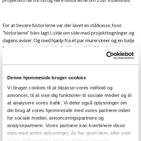
For at bevare historierne var der lavet en stålkasse, hvor
”historierne” blev lagt i, side om side med projekttegninger og
dagens aviser. Og med hjælp fra et par murerskeer og en balje
beton er kassen og dens indhold nu en del af fundamentet.
Det 15.000 m² store byggeprojekt består af både boliger og
erhverv og bliver en markant del af Vibenshus Runddel på
Østerbro i København. - Læs om vores øvrige projekter
her
Denne hjemmeside bruger cookies
Vi bruger cookies til at tilpasse vores indhold og
Foto: ATP Ejendomme
annoncer, til at vise dig funktioner til sociale medier og til
at analysere vores trafik. Vi deler også oplysninger om
din brug af vores hjemmeside med vores partnere inden
Se flere nyheder
for sociale medier, annonceringspartnere og
analysepartnere. Vores partnere kan kombinere disse
data med andre oplysninger, du har givet dem, eller som
de har indsamlet fra din brug af deres tjenester.