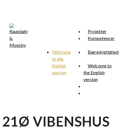
Skip
to
main
content
Projekter
Kompetencer
Welcome
Bæredygtighed
to the
Menu
search
English
Welcome to
version
the English
version
search
Menu
21Ø VIBENSHUS